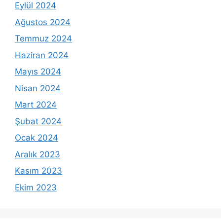
Eylül 2024
Ağustos 2024
Temmuz 2024
Haziran 2024
Mayıs 2024
Nisan 2024
Mart 2024
Şubat 2024
Ocak 2024
Aralık 2023
Kasım 2023
Ekim 2023