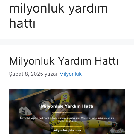
milyonluk yardım
hattı
Milyonluk Yardım Hattı
Şubat 8, 2025
yazar
Milyonluk