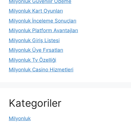
Milyonluk Güvenilir Ödeme
Milyonluk Kart Oyunları
Milyonluk İnceleme Sonuçları
Milyonluk Platform Avantajları
Milyonluk Giriş Listesi
Milyonluk Üye Fırsatları
Milyonluk Tv Özelliği
Milyonluk Casino Hizmetleri
Kategoriler
Milyonluk