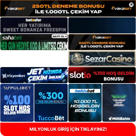
×
MILYONLUK GİRİŞ İÇİN TIKLAYINIZ!