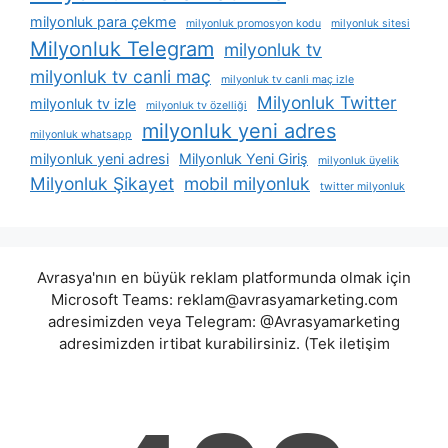
milyonluk para çekme
milyonluk promosyon kodu
milyonluk sitesi
Milyonluk Telegram
milyonluk tv
milyonluk tv canli maç
milyonluk tv canli maç izle
Milyonluk Twitter
milyonluk tv izle
milyonluk tv özelliği
milyonluk yeni adres
milyonluk whatsapp
milyonluk yeni adresi
Milyonluk Yeni Giriş
milyonluk üyelik
Milyonluk Şikayet
mobil milyonluk
twitter milyonluk
Avrasya'nın en büyük reklam platformunda olmak için
Microsoft Teams:
reklam@avrasyamarketing.com
adresimizden veya Telegram: @Avrasyamarketing
adresimizden irtibat kurabilirsiniz. (Tek iletişim
adreslerimiz teams / telegram ve mail adresimizdir.
Harici hiçbir iletişim adresimiz bulunmamaktadır.
Lütfen itibar etmeyiniz.) Türkiye yasalarına göre 7258
sayılı kanun uyarınca yasa dışı bahis oynamanın