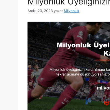
Milyonluk Üyeliğinizin
Aralık 23, 2023
yazar
Milyonluk