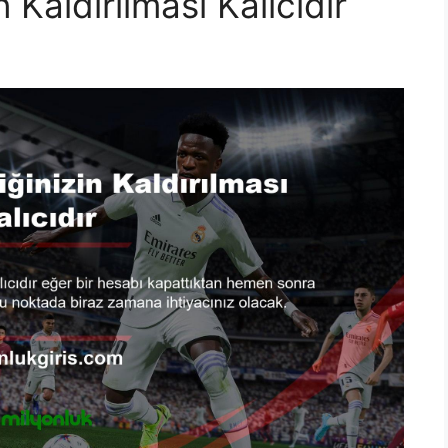
 Kaldırılması Kalıcıdır