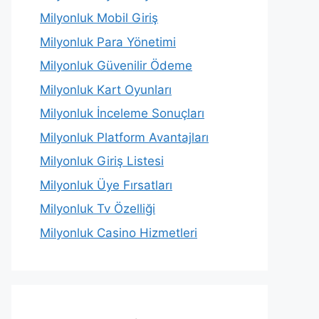
Milyonluk Mobil Giriş
Milyonluk Para Yönetimi
Milyonluk Güvenilir Ödeme
Milyonluk Kart Oyunları
Milyonluk İnceleme Sonuçları
Milyonluk Platform Avantajları
Milyonluk Giriş Listesi
Milyonluk Üye Fırsatları
Milyonluk Tv Özelliği
Milyonluk Casino Hizmetleri