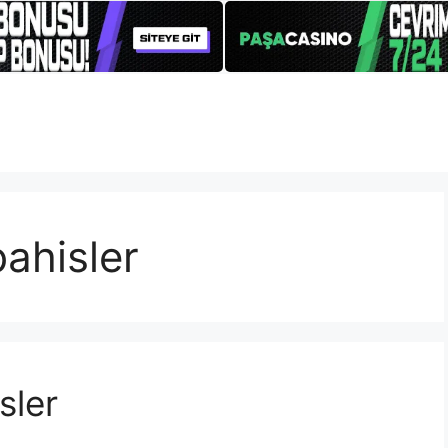
bahisler
sler