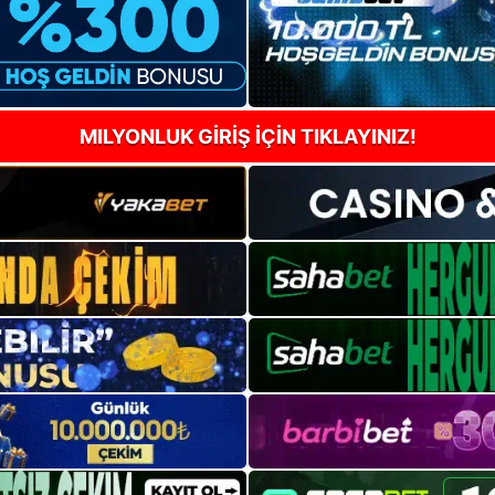
MILYONLUK GİRİŞ İÇİN TIKLAYINIZ!