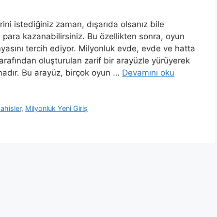
ini istediğiniz zaman, dışarıda olsanız bile
a para kazanabilirsiniz. Bu özellikten sonra, oyun
ünyasını tercih ediyor. Milyonluk evde, evde ve hatta
i tarafından oluşturulan zarif bir arayüzle yürüyerek
madır. Bu arayüz, birçok oyun …
Devamını oku
ahisler
,
Milyonluk Yeni Giriş