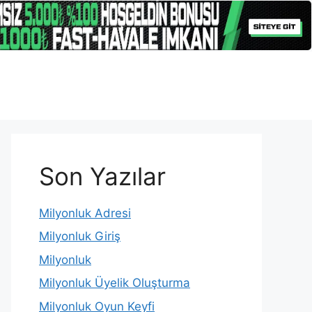
Son Yazılar
Milyonluk Adresi
Milyonluk Giriş
Milyonluk
Milyonluk Üyelik Oluşturma
Milyonluk Oyun Keyfi