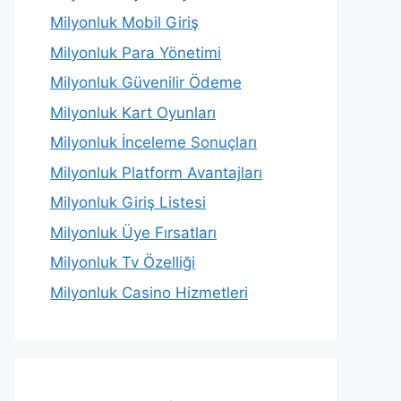
Milyonluk Mobil Giriş
Milyonluk Para Yönetimi
Milyonluk Güvenilir Ödeme
Milyonluk Kart Oyunları
Milyonluk İnceleme Sonuçları
Milyonluk Platform Avantajları
Milyonluk Giriş Listesi
Milyonluk Üye Fırsatları
Milyonluk Tv Özelliği
Milyonluk Casino Hizmetleri