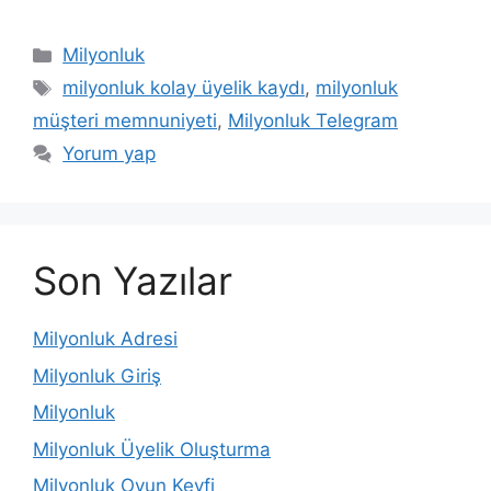
Kategoriler
Milyonluk
Etiketler
milyonluk kolay üyelik kaydı
,
milyonluk
müşteri memnuniyeti
,
Milyonluk Telegram
Yorum yap
Son Yazılar
Milyonluk Adresi
Milyonluk Giriş
Milyonluk
Milyonluk Üyelik Oluşturma
Milyonluk Oyun Keyfi