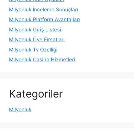
Milyonluk İnceleme Sonuçları
Milyonluk Platform Avantajları
Milyonluk Giriş Listesi
Milyonluk Üye Fırsatları
Milyonluk Tv Özelliği
Milyonluk Casino Hizmetleri
Kategoriler
Milyonluk