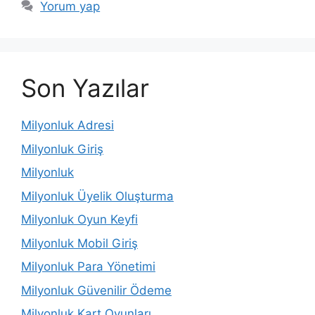
Yorum yap
Son Yazılar
Milyonluk Adresi
Milyonluk Giriş
Milyonluk
Milyonluk Üyelik Oluşturma
Milyonluk Oyun Keyfi
Milyonluk Mobil Giriş
Milyonluk Para Yönetimi
Milyonluk Güvenilir Ödeme
Milyonluk Kart Oyunları