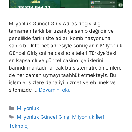
Milyonluk Güncel Giriş Adres değişikliği
tamamen farklı bir uzantıya sahip değildir ve
genellikle farklı site adları kombinasyonuna
sahip bir İnternet adresiyle sonuçlanır. Milyonluk
Güncel Giriş online casino siteleri Türkiye’deki
en kapsamlı ve güncel casino içeriklerini
barındırmaktadır ancak bu sistematik önlemlere
de her zaman uymayı taahhüt etmekteyiz. Bu
işlemler sizlere daha iyi hizmet verebilmek ve
sitemizde …
Devamını oku
Kategoriler
Milyonluk
Etiketler
Milyonluk Güncel Giriş
,
Milyonluk İleri
Teknoloji