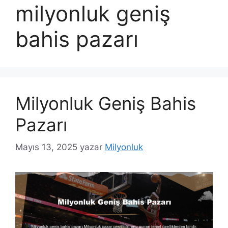
milyonluk geniş
bahis pazarı
Milyonluk Geniş Bahis
Pazarı
Mayıs 13, 2025
yazar
Milyonluk