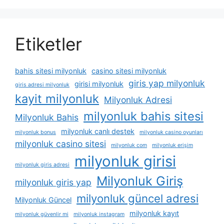
Etiketler
bahis sitesi milyonluk
casino sitesi milyonluk
giris yap milyonluk
girisi milyonluk
giris adresi milyonluk
kayit milyonluk
Milyonluk Adresi
milyonluk bahis sitesi
Milyonluk Bahis
milyonluk canlı destek
milyonluk bonus
milyonluk casino oyunları
milyonluk casino sitesi
milyonluk com
milyonluk erişim
milyonluk girisi
milyonluk giris adresi
Milyonluk Giriş
milyonluk giris yap
milyonluk güncel adresi
Milyonluk Güncel
milyonluk kayıt
milyonluk güvenlir mi
milyonluk instagram