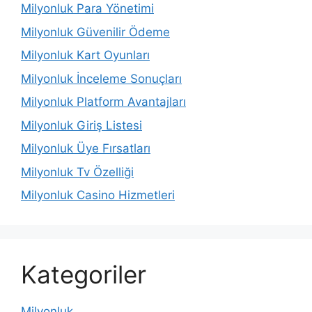
Milyonluk Para Yönetimi
Milyonluk Güvenilir Ödeme
Milyonluk Kart Oyunları
Milyonluk İnceleme Sonuçları
Milyonluk Platform Avantajları
Milyonluk Giriş Listesi
Milyonluk Üye Fırsatları
Milyonluk Tv Özelliği
Milyonluk Casino Hizmetleri
Kategoriler
Milyonluk