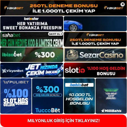
×
MILYONLUK GİRİŞ İÇİN TIKLAYINIZ!