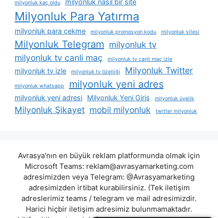
milyonluk nasil bir site
milyonluk kaç oldu
Milyonluk Para Yatırma
milyonluk para çekme
milyonluk promosyon kodu
milyonluk sitesi
Milyonluk Telegram
milyonluk tv
milyonluk tv canli maç
milyonluk tv canli maç izle
Milyonluk Twitter
milyonluk tv izle
milyonluk tv özelliği
milyonluk yeni adres
milyonluk whatsapp
milyonluk yeni adresi
Milyonluk Yeni Giriş
milyonluk üyelik
Milyonluk Şikayet
mobil milyonluk
twitter milyonluk
Avrasya'nın en büyük reklam platformunda olmak için
Microsoft Teams:
reklam@avrasyamarketing.com
adresimizden veya Telegram: @Avrasyamarketing
adresimizden irtibat kurabilirsiniz. (Tek iletişim
adreslerimiz teams / telegram ve mail adresimizdir.
Harici hiçbir iletişim adresimiz bulunmamaktadır.