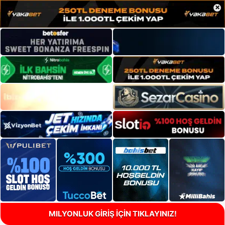
×
MILYONLUK GİRİŞ İÇİN TIKLAYINIZ!