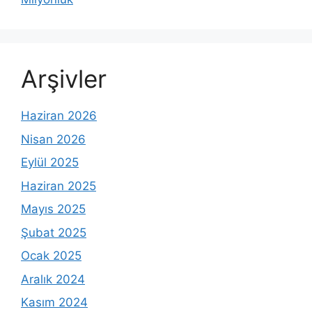
Arşivler
Haziran 2026
Nisan 2026
Eylül 2025
Haziran 2025
Mayıs 2025
Şubat 2025
Ocak 2025
Aralık 2024
Kasım 2024