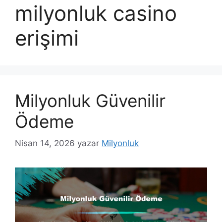
milyonluk casino
erişimi
Milyonluk Güvenilir
Ödeme
Nisan 14, 2026
yazar
Milyonluk