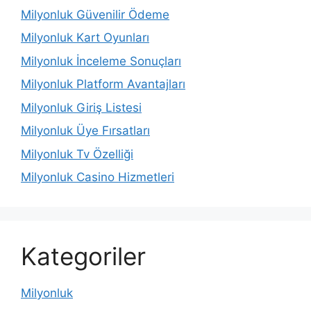
Milyonluk Güvenilir Ödeme
Milyonluk Kart Oyunları
Milyonluk İnceleme Sonuçları
Milyonluk Platform Avantajları
Milyonluk Giriş Listesi
Milyonluk Üye Fırsatları
Milyonluk Tv Özelliği
Milyonluk Casino Hizmetleri
Kategoriler
Milyonluk