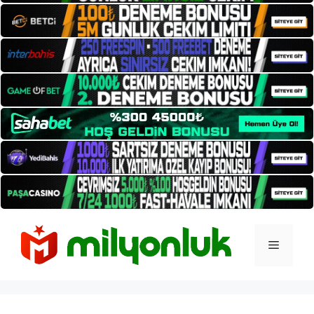
İçeriğe
atla
Menü