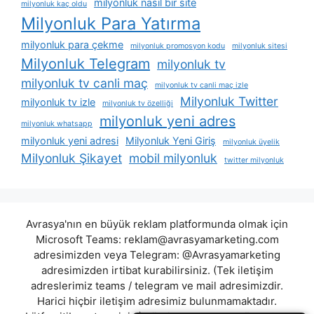
milyonluk nasil bir site
milyonluk kaç oldu
Milyonluk Para Yatırma
milyonluk para çekme
milyonluk promosyon kodu
milyonluk sitesi
Milyonluk Telegram
milyonluk tv
milyonluk tv canli maç
milyonluk tv canli maç izle
Milyonluk Twitter
milyonluk tv izle
milyonluk tv özelliği
milyonluk yeni adres
milyonluk whatsapp
milyonluk yeni adresi
Milyonluk Yeni Giriş
milyonluk üyelik
Milyonluk Şikayet
mobil milyonluk
twitter milyonluk
Avrasya'nın en büyük reklam platformunda olmak için
Microsoft Teams:
reklam@avrasyamarketing.com
adresimizden veya Telegram: @Avrasyamarketing
adresimizden irtibat kurabilirsiniz. (Tek iletişim
adreslerimiz teams / telegram ve mail adresimizdir.
Harici hiçbir iletişim adresimiz bulunmamaktadır.