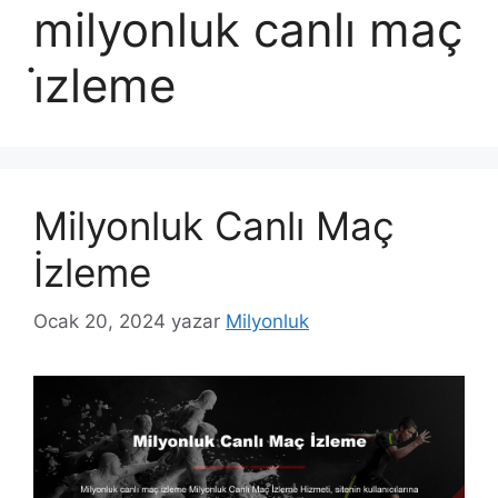
milyonluk canlı maç
i̇zleme
Milyonluk Canlı Maç
İzleme
Ocak 20, 2024
yazar
Milyonluk