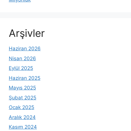
Arşivler
Haziran 2026
Nisan 2026
Eylül 2025
Haziran 2025
Mayıs 2025
Şubat 2025
Ocak 2025
Aralık 2024
Kasım 2024