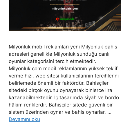
Milyonluk mobil reklamları yeni Milyonluk bahis
adresleri genellikle Milyonluk sunduğu canlı
oyunlar kategorisini tercih etmektedir.
Milyonluk.com mobil reklamlarının yüksek teklif
verme hızı, web sitesi kullanıcılarının tercihlerini
belirlemede önemli bir faktördür. Bahisçiler
sitedeki birçok oyunu oynayarak binlerce lira
kazanabilmektedir. İç tasarımda siyah ve bordo
hâkim renklerdir. Bahisçiler sitede güvenli bir
sistem üzerinden oynar ve bahis oynarlar. …
Devamını oku