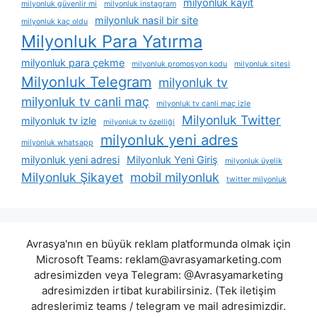
milyonluk kayıt
milyonluk güvenlir mi
milyonluk instagram
milyonluk nasil bir site
milyonluk kaç oldu
Milyonluk Para Yatırma
milyonluk para çekme
milyonluk promosyon kodu
milyonluk sitesi
Milyonluk Telegram
milyonluk tv
milyonluk tv canli maç
milyonluk tv canli maç izle
Milyonluk Twitter
milyonluk tv izle
milyonluk tv özelliği
milyonluk yeni adres
milyonluk whatsapp
milyonluk yeni adresi
Milyonluk Yeni Giriş
milyonluk üyelik
Milyonluk Şikayet
mobil milyonluk
twitter milyonluk
Avrasya'nın en büyük reklam platformunda olmak için
Microsoft Teams:
reklam@avrasyamarketing.com
adresimizden veya Telegram: @Avrasyamarketing
adresimizden irtibat kurabilirsiniz. (Tek iletişim
adreslerimiz teams / telegram ve mail adresimizdir.