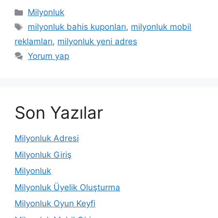
Kategoriler
Milyonluk
Etiketler
milyonluk bahis kuponları
,
milyonluk mobil
reklamları
,
milyonluk yeni adres
Yorum yap
Son Yazılar
Milyonluk Adresi
Milyonluk Giriş
Milyonluk
Milyonluk Üyelik Oluşturma
Milyonluk Oyun Keyfi