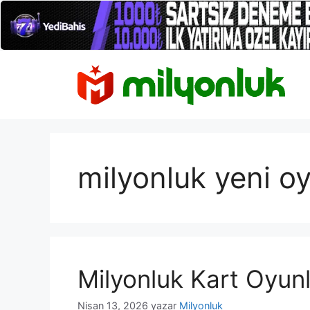
İçeriğe
atla
milyonluk yeni o
Milyonluk Kart Oyunl
Nisan 13, 2026
yazar
Milyonluk