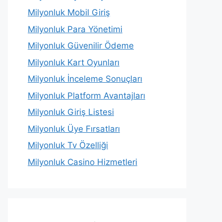
Milyonluk Mobil Giriş
Milyonluk Para Yönetimi
Milyonluk Güvenilir Ödeme
Milyonluk Kart Oyunları
Milyonluk İnceleme Sonuçları
Milyonluk Platform Avantajları
Milyonluk Giriş Listesi
Milyonluk Üye Fırsatları
Milyonluk Tv Özelliği
Milyonluk Casino Hizmetleri