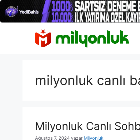
İçeriğe
atla
milyonluk canlı b
Milyonluk Canlı Soh
Ağustos 7, 2024
yazar
Milyonluk