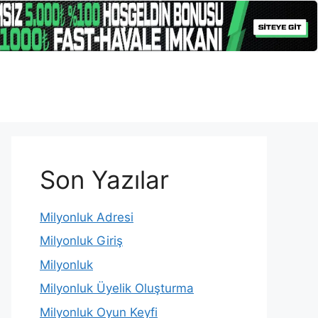
Son Yazılar
Milyonluk Adresi
Milyonluk Giriş
Milyonluk
Milyonluk Üyelik Oluşturma
Milyonluk Oyun Keyfi