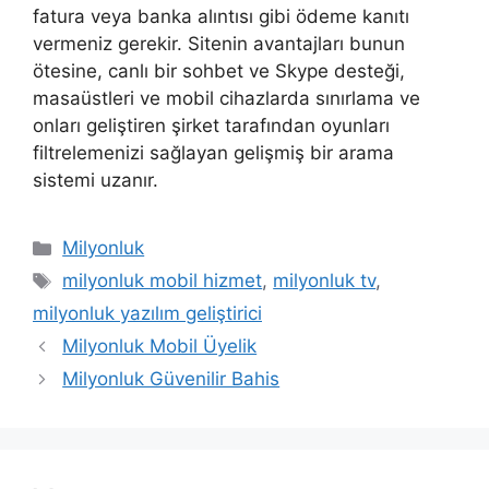
fatura veya banka alıntısı gibi ödeme kanıtı
vermeniz gerekir. Sitenin avantajları bunun
ötesine, canlı bir sohbet ve Skype desteği,
masaüstleri ve mobil cihazlarda sınırlama ve
onları geliştiren şirket tarafından oyunları
filtrelemenizi sağlayan gelişmiş bir arama
sistemi uzanır.
Kategoriler
Milyonluk
Etiketler
milyonluk mobil hizmet
,
milyonluk tv
,
milyonluk yazılım geliştirici
Milyonluk Mobil Üyelik
Milyonluk Güvenilir Bahis