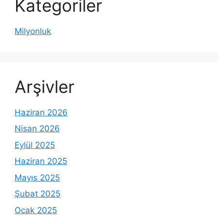
Kategoriler
Milyonluk
Arşivler
Haziran 2026
Nisan 2026
Eylül 2025
Haziran 2025
Mayıs 2025
Şubat 2025
Ocak 2025