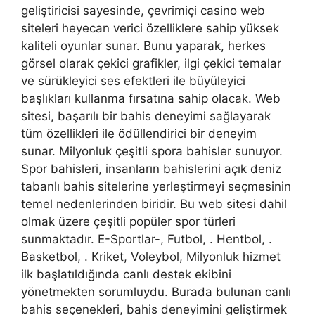
geliştiricisi sayesinde, çevrimiçi casino web
siteleri heyecan verici özelliklere sahip yüksek
kaliteli oyunlar sunar. Bunu yaparak, herkes
görsel olarak çekici grafikler, ilgi çekici temalar
ve sürükleyici ses efektleri ile büyüleyici
başlıkları kullanma fırsatına sahip olacak. Web
sitesi, başarılı bir bahis deneyimi sağlayarak
tüm özellikleri ile ödüllendirici bir deneyim
sunar. Milyonluk çeşitli spora bahisler sunuyor.
Spor bahisleri, insanların bahislerini açık deniz
tabanlı bahis sitelerine yerleştirmeyi seçmesinin
temel nedenlerinden biridir. Bu web sitesi dahil
olmak üzere çeşitli popüler spor türleri
sunmaktadır. E-Sportlar-, Futbol, ​​. Hentbol, ​​.
Basketbol, ​​. Kriket, Voleybol, Milyonluk hizmet
ilk başlatıldığında canlı destek ekibini
yönetmekten sorumluydu. Burada bulunan canlı
bahis seçenekleri, bahis deneyimini geliştirmek