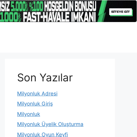
Son Yazılar
Milyonluk Adresi
Milyonluk Giriş
Milyonluk
Milyonluk Üyelik Oluşturma
Milyonluk Oyun Keyfi