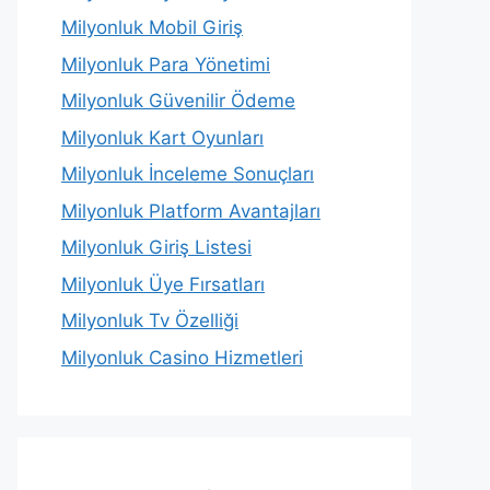
Milyonluk Mobil Giriş
Milyonluk Para Yönetimi
Milyonluk Güvenilir Ödeme
Milyonluk Kart Oyunları
Milyonluk İnceleme Sonuçları
Milyonluk Platform Avantajları
Milyonluk Giriş Listesi
Milyonluk Üye Fırsatları
Milyonluk Tv Özelliği
Milyonluk Casino Hizmetleri