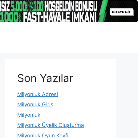
Son Yazılar
Milyonluk Adresi
Milyonluk Giriş
Milyonluk
Milyonluk Üyelik Oluşturma
Milyonluk Oyun Keyfi