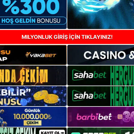
MILYONLUK GİRİŞ İÇİN TIKLAYINIZ!