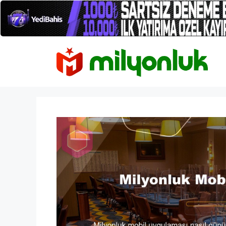
İçeriğe
atla