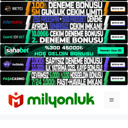
İçeriğe
atla
Menü