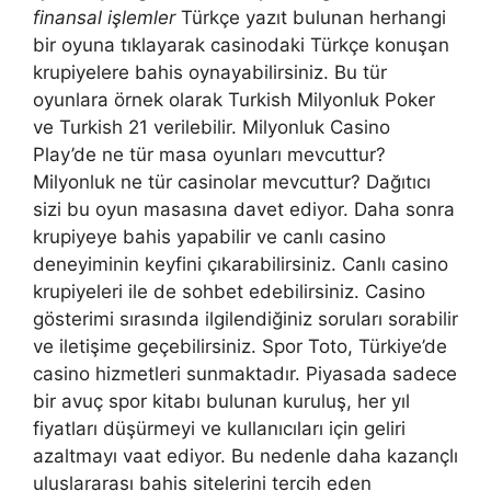
finansal işlemler
Türkçe yazıt bulunan herhangi
bir oyuna tıklayarak casinodaki Türkçe konuşan
krupiyelere bahis oynayabilirsiniz. Bu tür
oyunlara örnek olarak Turkish Milyonluk Poker
ve Turkish 21 verilebilir. Milyonluk Casino
Play’de ne tür masa oyunları mevcuttur?
Milyonluk ne tür casinolar mevcuttur? Dağıtıcı
sizi bu oyun masasına davet ediyor. Daha sonra
krupiyeye bahis yapabilir ve canlı casino
deneyiminin keyfini çıkarabilirsiniz. Canlı casino
krupiyeleri ile de sohbet edebilirsiniz. Casino
gösterimi sırasında ilgilendiğiniz soruları sorabilir
ve iletişime geçebilirsiniz. Spor Toto, Türkiye’de
casino hizmetleri sunmaktadır. Piyasada sadece
bir avuç spor kitabı bulunan kuruluş, her yıl
fiyatları düşürmeyi ve kullanıcıları için geliri
azaltmayı vaat ediyor. Bu nedenle daha kazançlı
uluslararası bahis sitelerini tercih eden