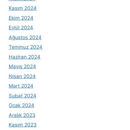
Kasım 2024
Ekim 2024
Eylül 2024
Ağustos 2024
Temmuz 2024
Haziran 2024
Mayıs 2024
Nisan 2024
Mart 2024
Şubat 2024
Ocak 2024
Aralık 2023
Kasım 2023