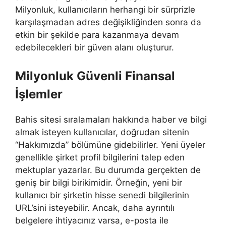
Milyonluk, kullanıcıların herhangi bir sürprizle
karşılaşmadan adres değişikliğinden sonra da
etkin bir şekilde para kazanmaya devam
edebilecekleri bir güven alanı oluşturur.
Milyonluk Güvenli Finansal
İşlemler
Bahis sitesi sıralamaları hakkında haber ve bilgi
almak isteyen kullanıcılar, doğrudan sitenin
“Hakkımızda” bölümüne gidebilirler. Yeni üyeler
genellikle şirket profil bilgilerini talep eden
mektuplar yazarlar. Bu durumda gerçekten de
geniş bir bilgi birikimidir. Örneğin, yeni bir
kullanıcı bir şirketin hisse senedi bilgilerinin
URL’sini isteyebilir. Ancak, daha ayrıntılı
belgelere ihtiyacınız varsa, e-posta ile