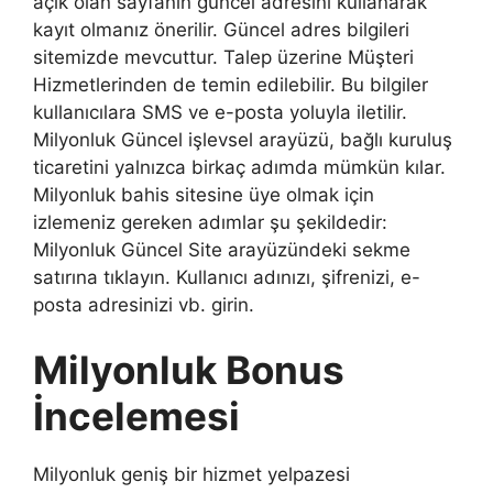
açık olan sayfanın güncel adresini kullanarak
kayıt olmanız önerilir. Güncel adres bilgileri
sitemizde mevcuttur. Talep üzerine Müşteri
Hizmetlerinden de temin edilebilir. Bu bilgiler
kullanıcılara SMS ve e-posta yoluyla iletilir.
Milyonluk Güncel işlevsel arayüzü, bağlı kuruluş
ticaretini yalnızca birkaç adımda mümkün kılar.
Milyonluk bahis sitesine üye olmak için
izlemeniz gereken adımlar şu şekildedir:
Milyonluk Güncel Site arayüzündeki sekme
satırına tıklayın. Kullanıcı adınızı, şifrenizi, e-
posta adresinizi vb. girin.
Milyonluk Bonus
İncelemesi
Milyonluk geniş bir hizmet yelpazesi