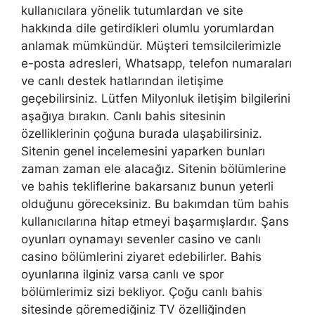
kullanıcılara yönelik tutumlardan ve site
hakkında dile getirdikleri olumlu yorumlardan
anlamak mümkündür. Müşteri temsilcilerimizle
e-posta adresleri, Whatsapp, telefon numaraları
ve canlı destek hatlarından iletişime
geçebilirsiniz. Lütfen Milyonluk iletişim bilgilerini
aşağıya bırakın. Canlı bahis sitesinin
özelliklerinin çoğuna burada ulaşabilirsiniz.
Sitenin genel incelemesini yaparken bunları
zaman zaman ele alacağız. Sitenin bölümlerine
ve bahis tekliflerine bakarsanız bunun yeterli
olduğunu göreceksiniz. Bu bakımdan tüm bahis
kullanıcılarına hitap etmeyi başarmışlardır. Şans
oyunları oynamayı sevenler casino ve canlı
casino bölümlerini ziyaret edebilirler. Bahis
oyunlarına ilginiz varsa canlı ve spor
bölümlerimiz sizi bekliyor. Çoğu canlı bahis
sitesinde göremediğiniz TV özelliğinden