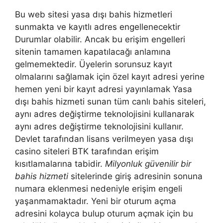
Bu web sitesi yasa dışı bahis hizmetleri
sunmakta ve kayıtlı adres engellenecektir
Durumlar olabilir. Ancak bu erişim engelleri
sitenin tamamen kapatılacağı anlamına
gelmemektedir. Üyelerin sorunsuz kayıt
olmalarını sağlamak için özel kayıt adresi yerine
hemen yeni bir kayıt adresi yayınlamak Yasa
dışı bahis hizmeti sunan tüm canlı bahis siteleri,
aynı adres değiştirme teknolojisini kullanarak
aynı adres değiştirme teknolojisini kullanır.
Devlet tarafından lisans verilmeyen yasa dışı
casino siteleri BTK tarafından erişim
kısıtlamalarına tabidir.
Milyonluk güvenilir bir
bahis hizmeti
sitelerinde giriş adresinin sonuna
numara eklenmesi nedeniyle erişim engeli
yaşanmamaktadır. Yeni bir oturum açma
adresini kolayca bulup oturum açmak için bu