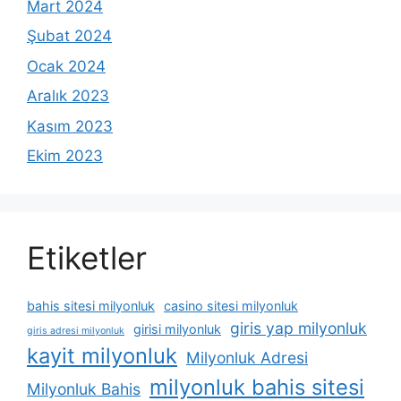
Mart 2024
Şubat 2024
Ocak 2024
Aralık 2023
Kasım 2023
Ekim 2023
Etiketler
bahis sitesi milyonluk
casino sitesi milyonluk
giris yap milyonluk
girisi milyonluk
giris adresi milyonluk
kayit milyonluk
Milyonluk Adresi
milyonluk bahis sitesi
Milyonluk Bahis