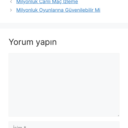
Milyonluk Canlı Maç İzleme
Milyonluk Oyunlarına Güvenilebilir Mi
Yorum yapın
Yorum
İsim