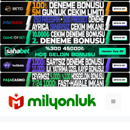
İçeriğe
atla
Menü