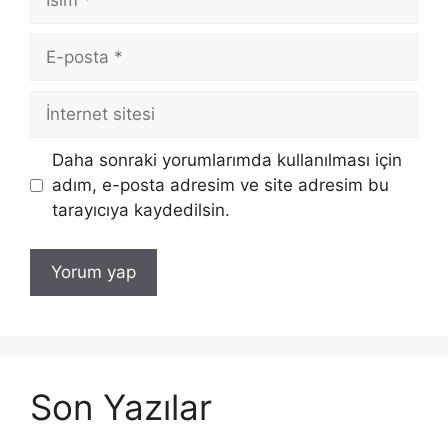
E-
posta
İnternet
sitesi
Daha sonraki yorumlarımda kullanılması için
adım, e-posta adresim ve site adresim bu
tarayıcıya kaydedilsin.
Son Yazılar