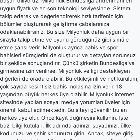
başarı diliyoruz. Milyonluk Bundesliga antrenmanı en
uygun fiyatlı ve en son teknoloji seviyesinde. Sistemi
takip ederek ve değerlendirerek hızlı tarifeniz için
bölümler oluşturarak geliştirme çabalarınıza
odaklanabilirsiniz. Bu size Milyonluk daha uygun bir
sırayla takip etme ve oyunu gördüğünüz gibi simüle
etme şansı verir. Milyonluk ayrıca bahis ve spor
bahisleri süreçlerini de oluşturur ve detayları sorunsuz
bir şekilde sonuçlandırır. Çünkü şirketin Bundesliga'ya
girmesine izin verilirse, Milyonluk ve ligi destekleyen
diğerleri de orada olabilir. Bu etkileşimli ve net kurulum,
çok sayıda kesintisiz bahis molasına izin verir. 18
yaşından büyük herkes üye olabilir. Milyonluk internet
sitesinde yapılan sosyal medya yorumları üyeler için
önemli kabul edilmektedir. Bu siteyi güvenilir bulan
herkes üye olur. Önce kayıt düğmesini kullanın. İşte
bazı bilgi kutuları. İlk adımda adınızı, soyadınızı, ülke
kodunuzu ve şehir kodunuzu girin. Ancak, siteye giriş