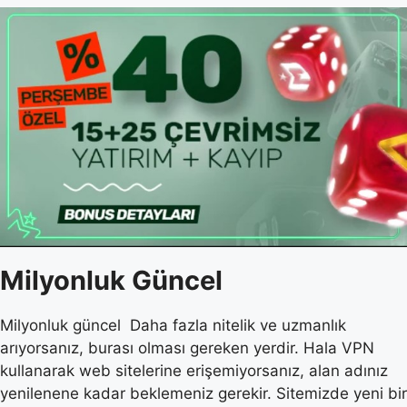
Milyonluk Güncel
Milyonluk güncel Daha fazla nitelik ve uzmanlık
arıyorsanız, burası olması gereken yerdir. Hala VPN
kullanarak web sitelerine erişemiyorsanız, alan adınız
yenilenene kadar beklemeniz gerekir. Sitemizde yeni bir