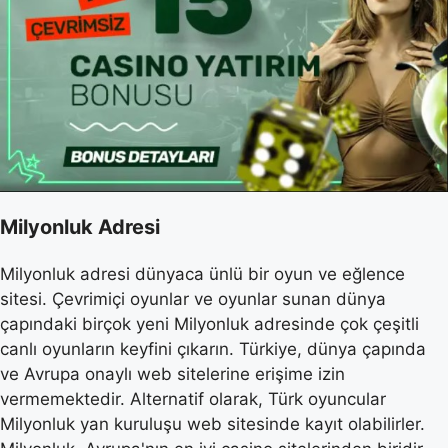
Milyonluk Adresi
Milyonluk adresi dünyaca ünlü bir oyun ve eğlence
sitesi. Çevrimiçi oyunlar ve oyunlar sunan dünya
çapındaki birçok yeni Milyonluk adresinde çok çeşitli
canlı oyunların keyfini çıkarın. Türkiye, dünya çapında
ve Avrupa onaylı web sitelerine erişime izin
vermemektedir. Alternatif olarak, Türk oyuncular
Milyonluk yan kuruluşu web sitesinde kayıt olabilirler.