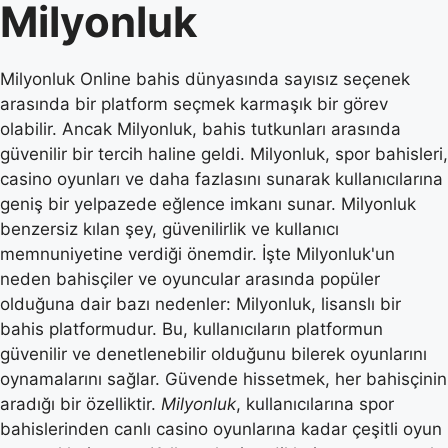
Milyonluk
Milyonluk Online bahis dünyasında sayısız seçenek
arasında bir platform seçmek karmaşık bir görev
olabilir. Ancak Milyonluk, bahis tutkunları arasında
güvenilir bir tercih haline geldi. Milyonluk, spor bahisleri,
casino oyunları ve daha fazlasını sunarak kullanıcılarına
geniş bir yelpazede eğlence imkanı sunar. Milyonluk
benzersiz kılan şey, güvenilirlik ve kullanıcı
memnuniyetine verdiği önemdir. İşte Milyonluk'un
neden bahisçiler ve oyuncular arasında popüler
olduğuna dair bazı nedenler: Milyonluk, lisanslı bir
bahis platformudur. Bu, kullanıcıların platformun
güvenilir ve denetlenebilir olduğunu bilerek oyunlarını
oynamalarını sağlar. Güvende hissetmek, her bahisçinin
aradığı bir özelliktir.
Milyonluk
, kullanıcılarına spor
bahislerinden canlı casino oyunlarına kadar çeşitli oyun