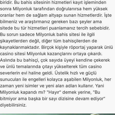
biridir. Bu bahis sitesinin hizmetleri kayıt işleminden
sonra Milyonluk tarafından doğrulanırsa hem yüksek
oranlar hem de sağlam altyapı sunan hizmetlerdir. İşte
bilmeniz ve araştırmanız gereken bazı şeyler ama
sitede bu tür hizmetleri puanlamanız tercih sebebidir.
Bu sorun sadece Milyonluk bahis sitesi ile ilgili
şikayetlerden değil, diğer tüm bahisçilerden de
kaynaklanmaktadır. Birçok kişiyle röportaj yaparak ünlü
casino sitesi Milyonluk kazançlarını ortaya çıkardı.
Aslında bu bahisçi, çok sayıda üyeyi kendine çekerek
ve ünlü temalarında çıtayı yükselterek tüm casino
severlerin evi haline geldi. Üstelik hızlı ve güçlü
sunucuları ile engelleri kolayca aşabilen Milyonluk, her
zaman yeni isimler ve yeni alan adları kullanır. Yani
Milyonluk kapandı mı? "Hayır" demek yerine, "Bu
bitmiyor ama başka bir sayı dizisine devam ediyor"
diyebilirsiniz.