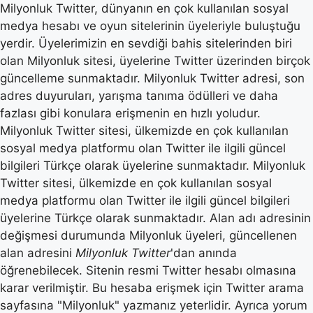
Milyonluk Twitter, dünyanın en çok kullanılan sosyal
medya hesabı ve oyun sitelerinin üyeleriyle buluştuğu
yerdir. Üyelerimizin en sevdiği bahis sitelerinden biri
olan Milyonluk sitesi, üyelerine Twitter üzerinden birçok
güncelleme sunmaktadır. Milyonluk Twitter adresi, son
adres duyuruları, yarışma tanıma ödülleri ve daha
fazlası gibi konulara erişmenin en hızlı yoludur.
Milyonluk Twitter sitesi, ülkemizde en çok kullanılan
sosyal medya platformu olan Twitter ile ilgili güncel
bilgileri Türkçe olarak üyelerine sunmaktadır. Milyonluk
Twitter sitesi, ülkemizde en çok kullanılan sosyal
medya platformu olan Twitter ile ilgili güncel bilgileri
üyelerine Türkçe olarak sunmaktadır. Alan adı adresinin
değişmesi durumunda Milyonluk üyeleri, güncellenen
alan adresini
Milyonluk Twitter
'dan anında
öğrenebilecek. Sitenin resmi Twitter hesabı olmasına
karar verilmiştir. Bu hesaba erişmek için Twitter arama
sayfasına "Milyonluk" yazmanız yeterlidir. Ayrıca yorum