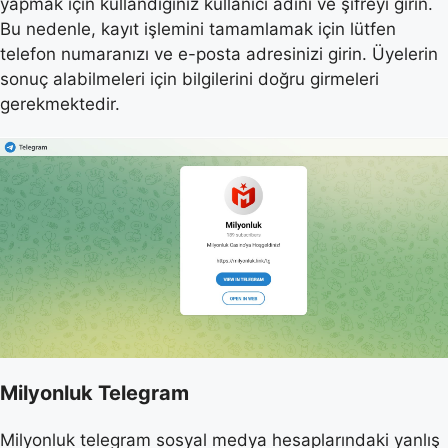
yapmak için kullandığınız kullanıcı adını ve şifreyi girin.
Bu nedenle, kayıt işlemini tamamlamak için lütfen
telefon numaranızı ve e-posta adresinizi girin. Üyelerin
sonuç alabilmeleri için bilgilerini doğru girmeleri
gerekmektedir.
Milyonluk Telegram
Milyonluk telegram sosyal medya hesaplarındaki yanlış