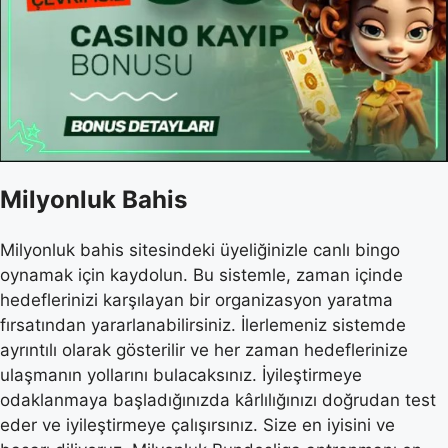
Milyonluk Bahis
Milyonluk bahis sitesindeki üyeliğinizle canlı bingo
oynamak için kaydolun. Bu sistemle, zaman içinde
hedeflerinizi karşılayan bir organizasyon yaratma
fırsatından yararlanabilirsiniz. İlerlemeniz sistemde
ayrıntılı olarak gösterilir ve her zaman hedeflerinize
ulaşmanın yollarını bulacaksınız. İyileştirmeye
odaklanmaya başladığınızda kârlılığınızı doğrudan test
eder ve iyileştirmeye çalışırsınız. Size en iyisini ve