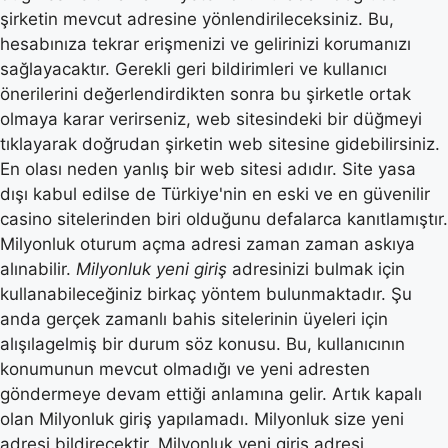
şirketin mevcut adresine yönlendirileceksiniz. Bu,
hesabınıza tekrar erişmenizi ve gelirinizi korumanızı
sağlayacaktır. Gerekli geri bildirimleri ve kullanıcı
önerilerini değerlendirdikten sonra bu şirketle ortak
olmaya karar verirseniz, web sitesindeki bir düğmeyi
tıklayarak doğrudan şirketin web sitesine gidebilirsiniz.
En olası neden yanlış bir web sitesi adıdır. Site yasa
dışı kabul edilse de Türkiye'nin en eski ve en güvenilir
casino sitelerinden biri olduğunu defalarca kanıtlamıştır.
Milyonluk oturum açma adresi zaman zaman askıya
alınabilir.
Milyonluk yeni giriş
adresinizi bulmak için
kullanabileceğiniz birkaç yöntem bulunmaktadır. Şu
anda gerçek zamanlı bahis sitelerinin üyeleri için
alışılagelmiş bir durum söz konusu. Bu, kullanıcının
konumunun mevcut olmadığı ve yeni adresten
göndermeye devam ettiği anlamına gelir. Artık kapalı
olan Milyonluk giriş yapılamadı. Milyonluk size yeni
adresi bildirecektir. Milyonluk yeni giriş adresi