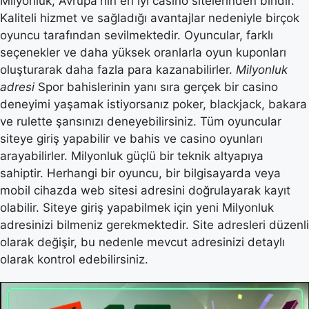
Milyonluk, Avrupa'nın en iyi casino sitelerinden biridir.
Kaliteli hizmet ve sağladığı avantajlar nedeniyle birçok
oyuncu tarafından sevilmektedir. Oyuncular, farklı
seçenekler ve daha yüksek oranlarla oyun kuponları
oluşturarak daha fazla para kazanabilirler.
Milyonluk
adresi
Spor bahislerinin yanı sıra gerçek bir casino
deneyimi yaşamak istiyorsanız poker, blackjack, bakara
ve rulette şansınızı deneyebilirsiniz. Tüm oyuncular
siteye giriş yapabilir ve bahis ve casino oyunları
arayabilirler. Milyonluk güçlü bir teknik altyapıya
sahiptir. Herhangi bir oyuncu, bir bilgisayarda veya
mobil cihazda web sitesi adresini doğrulayarak kayıt
olabilir. Siteye giriş yapabilmek için yeni Milyonluk
adresinizi bilmeniz gerekmektedir. Site adresleri düzenli
olarak değişir, bu nedenle mevcut adresinizi detaylı
olarak kontrol edebilirsiniz.