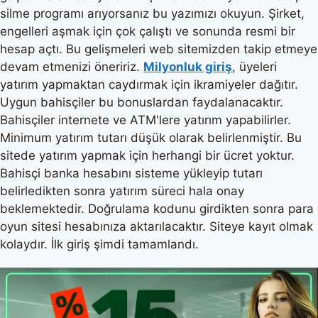
silme programı arıyorsanız bu yazımızı okuyun. Şirket,
engelleri aşmak için çok çalıştı ve sonunda resmi bir
hesap açtı. Bu gelişmeleri web sitemizden takip etmeye
devam etmenizi öneririz.
Milyonluk giriş
, üyeleri
yatırım yapmaktan caydırmak için ikramiyeler dağıtır.
Uygun bahisçiler bu bonuslardan faydalanacaktır.
Bahisçiler internete ve ATM'lere yatırım yapabilirler.
Minimum yatırım tutarı düşük olarak belirlenmiştir. Bu
sitede yatırım yapmak için herhangi bir ücret yoktur.
Bahisçi banka hesabını sisteme yükleyip tutarı
belirledikten sonra yatırım süreci hala onay
beklemektedir. Doğrulama kodunu girdikten sonra para
oyun sitesi hesabınıza aktarılacaktır. Siteye kayıt olmak
kolaydır. İlk giriş şimdi tamamlandı.