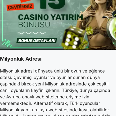
Milyonluk Adresi
Milyonluk adresi dünyaca ünlü bir oyun ve eğlence
sitesi. Çevrimiçi oyunlar ve oyunlar sunan dünya
çapındaki birçok yeni Milyonluk adresinde çok çeşitli
canlı oyunların keyfini çıkarın. Türkiye, dünya çapında
ve Avrupa onaylı web sitelerine erişime izin
vermemektedir. Alternatif olarak, Türk oyuncular
Milyonluk yan kuruluşu web sitesinde kayıt olabilirler.