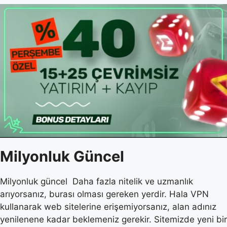
Milyonluk Güncel
Milyonluk güncel Daha fazla nitelik ve uzmanlık
arıyorsanız, burası olması gereken yerdir. Hala VPN
kullanarak web sitelerine erişemiyorsanız, alan adınız
yenilenene kadar beklemeniz gerekir. Sitemizde yeni bir