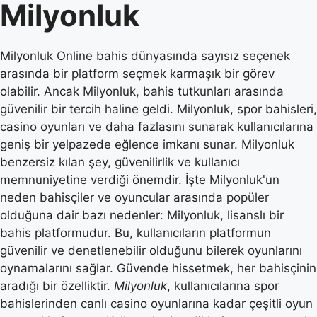
Milyonluk
Milyonluk Online bahis dünyasında sayısız seçenek
arasında bir platform seçmek karmaşık bir görev
olabilir. Ancak Milyonluk, bahis tutkunları arasında
güvenilir bir tercih haline geldi. Milyonluk, spor bahisleri,
casino oyunları ve daha fazlasını sunarak kullanıcılarına
geniş bir yelpazede eğlence imkanı sunar. Milyonluk
benzersiz kılan şey, güvenilirlik ve kullanıcı
memnuniyetine verdiği önemdir. İşte Milyonluk'un
neden bahisçiler ve oyuncular arasında popüler
olduğuna dair bazı nedenler: Milyonluk, lisanslı bir
bahis platformudur. Bu, kullanıcıların platformun
güvenilir ve denetlenebilir olduğunu bilerek oyunlarını
oynamalarını sağlar. Güvende hissetmek, her bahisçinin
aradığı bir özelliktir.
Milyonluk
, kullanıcılarına spor
bahislerinden canlı casino oyunlarına kadar çeşitli oyun