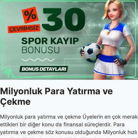
Milyonluk Para Yatırma ve
Çekme
Milyonluk para yatırma ve çekme Üyelerin en çok merak
ettikleri bir diğer konu da finansal süreçlerdir. Para
yatırma ve çekme söz konusu olduğunda Milyonluk hızlı