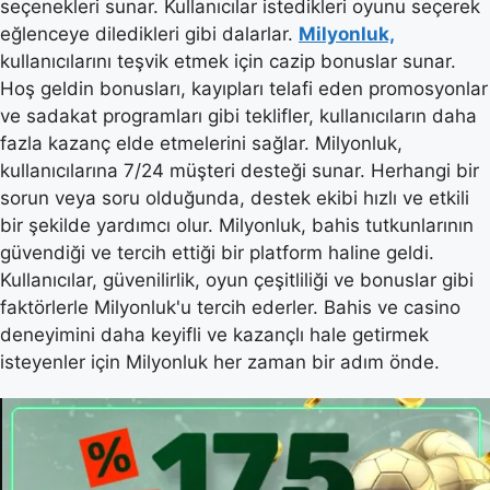
seçenekleri sunar. Kullanıcılar istedikleri oyunu seçerek
eğlenceye diledikleri gibi dalarlar.
Milyonluk,
kullanıcılarını teşvik etmek için cazip bonuslar sunar.
Hoş geldin bonusları, kayıpları telafi eden promosyonlar
ve sadakat programları gibi teklifler, kullanıcıların daha
fazla kazanç elde etmelerini sağlar. Milyonluk,
kullanıcılarına 7/24 müşteri desteği sunar. Herhangi bir
sorun veya soru olduğunda, destek ekibi hızlı ve etkili
bir şekilde yardımcı olur. Milyonluk, bahis tutkunlarının
güvendiği ve tercih ettiği bir platform haline geldi.
Kullanıcılar, güvenilirlik, oyun çeşitliliği ve bonuslar gibi
faktörlerle Milyonluk'u tercih ederler. Bahis ve casino
deneyimini daha keyifli ve kazançlı hale getirmek
isteyenler için Milyonluk her zaman bir adım önde.